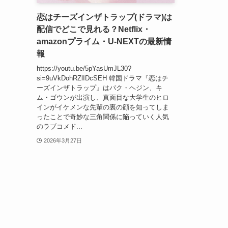
恋はチーズインザトラップ(ドラマ)は
配信でどこで見れる？Netflix・
amazonプライム・U-NEXTの最新情
報
https://youtu.be/5pYasUmJL30?
si=9uVkDohRZlIDcSEH 韓国ドラマ『恋はチ
ーズインザトラップ』はパク・ヘジン、キ
ム・ゴウンが出演し、真面目な大学生のヒロ
インがイケメンな先輩の裏の顔を知ってしま
ったことで奇妙な三角関係に陥っていく人気
のラブコメド...
2026年3月27日